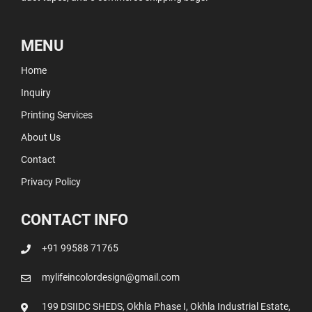
MENU
Home
Inquiry
Printing Services
About Us
Contact
Privacy Policy
CONTACT INFO
+91 99588 71765
mylifeincolordesign@gmail.com
199 DSIIDC SHEDS, Okhla Phase I, Okhla Industrial Estate,