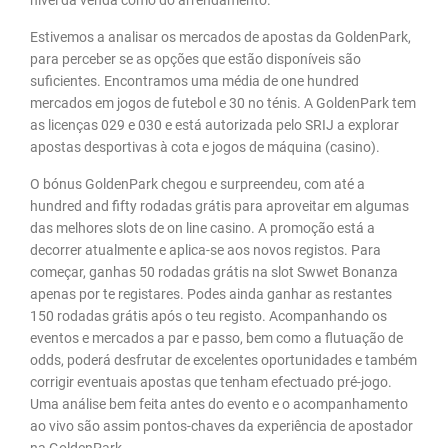
nível da venda como do arrendamento.
Estivemos a analisar os mercados de apostas da GoldenPark,
para perceber se as opções que estão disponíveis são
suficientes. Encontramos uma média de one hundred
mercados em jogos de futebol e 30 no ténis. A GoldenPark tem
as licenças 029 e 030 e está autorizada pelo SRIJ a explorar
apostas desportivas à cota e jogos de máquina (casino).
O bónus GoldenPark chegou e surpreendeu, com até a
hundred and fifty rodadas grátis para aproveitar em algumas
das melhores slots de on line casino. A promoção está a
decorrer atualmente e aplica-se aos novos registos. Para
começar, ganhas 50 rodadas grátis na slot Swwet Bonanza
apenas por te registares. Podes ainda ganhar as restantes
150 rodadas grátis após o teu registo. Acompanhando os
eventos e mercados a par e passo, bem como a flutuação de
odds, poderá desfrutar de excelentes oportunidades e também
corrigir eventuais apostas que tenham efectuado pré-jogo.
Uma análise bem feita antes do evento e o acompanhamento
ao vivo são assim pontos-chaves da experiência de apostador