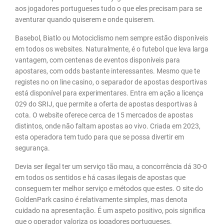
aos jogadores portugueses tudo o que eles precisam para se
aventurar quando quiserem e onde quiserem.
Basebol, Biatlo ou Motociclismo nem sempre estão disponíveis
em todos os websites. Naturalmente, é o futebol que leva larga
vantagem, com centenas de eventos disponíveis para
apostares, com odds bastante interessantes. Mesmo que te
registes no on line casino, o separador de apostas desportivas
está disponível para experimentares. Entra em ação a licença
029 do SRIJ, que permite a oferta de apostas desportivas à
cota. O website oferece cerca de 15 mercados de apostas
distintos, onde não faltam apostas ao vivo. Criada em 2023,
esta operadora tem tudo para que se possa divertir em
segurança.
Devia ser ilegal ter um serviço tão mau, a concorrência dá 30-0
em todos os sentidos e há casas ilegais de apostas que
conseguem ter melhor serviço e métodos que estes. O site do
GoldenPark casino é relativamente simples, mas denota
cuidado na apresentação. É um aspeto positivo, pois significa
que o operador valoriza os jogadores portugueses.