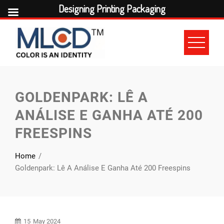
Designing Printing Packaging
Skip
to
content
GOLDENPARK: LÊ A
ANÁLISE E GANHA ATÉ 200
FREESPINS
Home
Goldenpark: Lê A Análise E Ganha Até 200 Freespins
15
May 2024