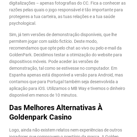
digitalizações – apenas fotografias do CC. Fica a conhecer as
razões pelas quais o jogo responsável é tão importante para
protegeres a tua carteira, as tuas relações e a tua saúde
psychological.
Sim, já tem versões de demonstração disponíveis, que lhe
permitem jogar com saldo fictício. Deste modo,
recomendamos que opte pelo chat ao vivo ou pelo e-mail da
GoldenPark. Decidimos testar a otimização do website para
dispositivos móveis. Pode aceder às versões de
demonstração, tal como se estivesse no computador. Em
Espanha apenas está disponível a versão para Android, mas
contamos que para Portugal também seja desenvolvida a
aplicação para iOS. Utilizamos o MB Way e tivemos o dinheiro
disponível em menos de 10 minutos.
Das Melhores Alternativas À
Goldenpark Casino
Logo, ainda não existem relatos nem experiências de outros
jogadores que comprovem o prestígio da marca. A Golden