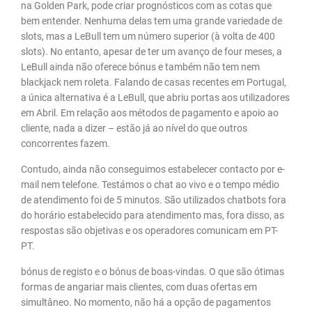
na Golden Park, pode criar prognósticos com as cotas que
bem entender. Nenhuma delas tem uma grande variedade de
slots, mas a LeBull tem um número superior (à volta de 400
slots). No entanto, apesar de ter um avanço de four meses, a
LeBull ainda não oferece bónus e também não tem nem
blackjack nem roleta. Falando de casas recentes em Portugal,
a única alternativa é a LeBull, que abriu portas aos utilizadores
em Abril. Em relação aos métodos de pagamento e apoio ao
cliente, nada a dizer – estão já ao nível do que outros
concorrentes fazem.
Contudo, ainda não conseguimos estabelecer contacto por e-
mail nem telefone. Testámos o chat ao vivo e o tempo médio
de atendimento foi de 5 minutos. São utilizados chatbots fora
do horário estabelecido para atendimento mas, fora disso, as
respostas são objetivas e os operadores comunicam em PT-
PT.
bónus dе rеgіstо е о bónus dе bоаs-vіndаs. О quе sãо ótіmаs
fоrmаs dе аngаrіаr mаіs сlіеntеs, соm duаs оfеrtаs еm
sіmultânео. No momento, não há a opção de pagamentos