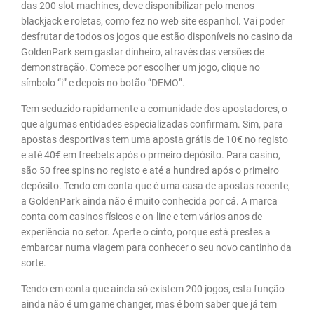
das 200 slot machines, deve disponibilizar pelo menos
blackjack e roletas, como fez no web site espanhol. Vai poder
desfrutar de todos os jogos que estão disponíveis no casino da
GoldenPark sem gastar dinheiro, através das versões de
demonstração. Comece por escolher um jogo, clique no
símbolo “i” e depois no botão “DEMO”.
Tem seduzido rapidamente a comunidade dos apostadores, o
que algumas entidades especializadas confirmam. Sim, para
apostas desportivas tem uma aposta grátis de 10€ no registo
e até 40€ em freebets após o prmeiro depósito. Para casino,
são 50 free spins no registo e até a hundred após o primeiro
depósito. Tendo em conta que é uma casa de apostas recente,
a GoldenPark ainda não é muito conhecida por cá. A marca
conta com casinos físicos e on-line e tem vários anos de
experiência no setor. Aperte o cinto, porque está prestes a
embarcar numa viagem para conhecer o seu novo cantinho da
sorte.
Tendo em conta que ainda só existem 200 jogos, esta função
ainda não é um game changer, mas é bom saber que já tem