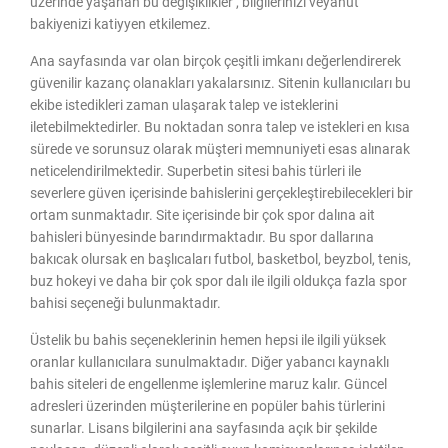
üzerinde yaşanan bu değişiklikler , bilgilerinizi veyahut
bakiyenizi katiyyen etkilemez.
Ana sayfasında var olan birçok çeşitli imkanı değerlendirerek
güvenilir kazanç olanakları yakalarsınız. Sitenin kullanıcıları bu
ekibe istedikleri zaman ulaşarak talep ve isteklerini
iletebilmektedirler. Bu noktadan sonra talep ve istekleri en kısa
sürede ve sorunsuz olarak müşteri memnuniyeti esas alınarak
neticelendirilmektedir. Superbetin sitesi bahis türleri ile
severlere güven içerisinde bahislerini gerçekleştirebilecekleri bir
ortam sunmaktadır. Site içerisinde bir çok spor dalına ait
bahisleri bünyesinde barındırmaktadır. Bu spor dallarına
bakıcak olursak en başlıcaları futbol, basketbol, beyzbol, tenis,
buz hokeyi ve daha bir çok spor dalı ile ilgili oldukça fazla spor
bahisi seçeneği bulunmaktadır.
Üstelik bu bahis seçeneklerinin hemen hepsi ile ilgili yüksek
oranlar kullanıcılara sunulmaktadır. Diğer yabancı kaynaklı
bahis siteleri de engellenme işlemlerine maruz kalır. Güncel
adresleri üzerinden müşterilerine en popüler bahis türlerini
sunarlar. Lisans bilgilerini ana sayfasında açık bir şekilde