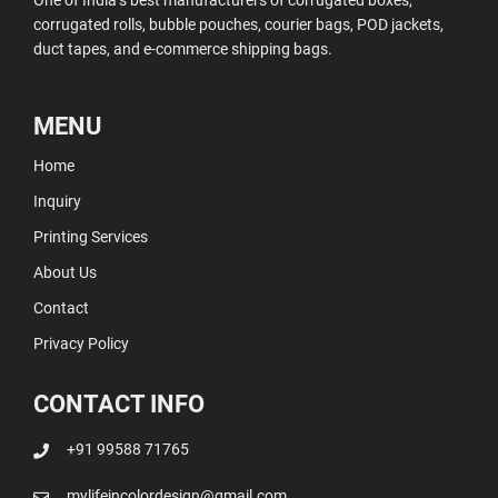
One of India’s best manufacturers of corrugated boxes,
corrugated rolls, bubble pouches, courier bags, POD jackets,
duct tapes, and e-commerce shipping bags.
MENU
Home
Inquiry
Printing Services
About Us
Contact
Privacy Policy
CONTACT INFO
+91 99588 71765
mylifeincolordesign@gmail.com