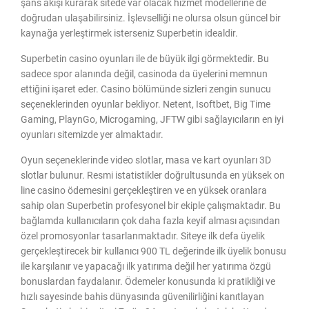
şans akışı kurarak sitede var olacak hizmet modellerine de
doğrudan ulaşabilirsiniz. İşlevselliği ne olursa olsun güncel bir
kaynağa yerleştirmek isterseniz Superbetin idealdir.
Superbetin casino oyunları ile de büyük ilgi görmektedir. Bu
sadece spor alanında değil, casinoda da üyelerini memnun
ettiğini işaret eder. Casino bölümünde sizleri zengin sunucu
seçeneklerinden oyunlar bekliyor. Netent, Isoftbet, Big Time
Gaming, PlaynGo, Microgaming, JFTW gibi sağlayıcıların en iyi
oyunları sitemizde yer almaktadır.
Oyun seçeneklerinde video slotlar, masa ve kart oyunları 3D
slotlar bulunur. Resmi istatistikler doğrultusunda en yüksek on
line casino ödemesini gerçekleştiren ve en yüksek oranlara
sahip olan Superbetin profesyonel bir ekiple çalışmaktadır. Bu
bağlamda kullanıcıların çok daha fazla keyif alması açısından
özel promosyonlar tasarlanmaktadır. Siteye ilk defa üyelik
gerçekleştirecek bir kullanıcı 900 TL değerinde ilk üyelik bonusu
ile karşılanır ve yapacağı ilk yatırıma değil her yatırıma özgü
bonuslardan faydalanır. Ödemeler konusunda ki pratikliği ve
hızlı sayesinde bahis dünyasında güvenilirliğini kanıtlayan