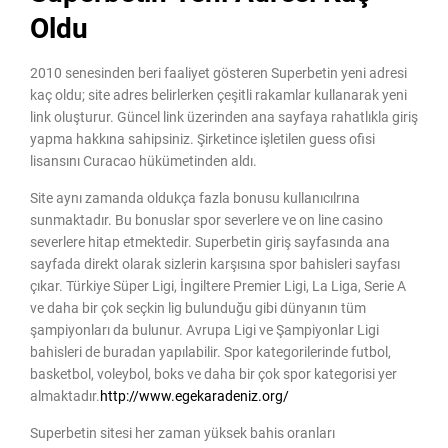
Oldu
2010 senesinden beri faaliyet gösteren Superbetin yeni adresi
kaç oldu; site adres belirlerken çeşitli rakamlar kullanarak yeni
link oluşturur. Güncel link üzerinden ana sayfaya rahatlıkla giriş
yapma hakkına sahipsiniz. Şirketince işletilen guess ofisi
lisansını Curacao hükümetinden aldı.
Site aynı zamanda oldukça fazla bonusu kullanıcılrına
sunmaktadır. Bu bonuslar spor severlere ve on line casino
severlere hitap etmektedir. Superbetin giriş sayfasında ana
sayfada direkt olarak sizlerin karşısına spor bahisleri sayfası
çıkar. Türkiye Süper Ligi, İngiltere Premier Ligi, La Liga, Serie A
ve daha bir çok seçkin lig bulunduğu gibi dünyanın tüm
şampiyonları da bulunur. Avrupa Ligi ve Şampiyonlar Ligi
bahisleri de buradan yapılabilir. Spor kategorilerinde futbol,
basketbol, voleybol, boks ve daha bir çok spor kategorisi yer
almaktadır.
http://www.egekaradeniz.org/
Superbetin sitesi her zaman yüksek bahis oranları