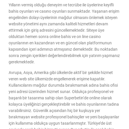
Yılların vermiş olduğu deneyim ve tecrübe ile üyelerine keyifli
bahis oyunları ve casıno oyunları sunmaktadır. Yaşanan erişim
engelinden dolayı üyelerinin mağdur olmasını önlemek isteyen
website yönetimi aynı zamanda kaliteli hizmetleri devam
ettirmek için giriş adresini güncellemektedir. Siteye üye
olduktan hemen sonra online bahis ve on line casino
oyunlarının en kazandıran ve en güncel olan platformunun
kapısından içeri adımınızı atmışsınız demektedir. Bu noktadan
sonra zengin içerikleri değerlendirebilmek için yatırım yapmanız
gerekmektedir.
Avrupa, Asya, Amerika gibi ülkelerde aktif bir şekilde hizmet
veren web site ülkemizde engellenerek erişime kapatılır.
Kullanıcılarını mağdur durumda bırakmamak adına bahis ofisi
yeni adresi üzerinden hizmet sunar. Oldukça profesyonel ve
başarılı bir tasarıma sahip olan Superbetin‘de online olarak
kolayca üyeliğinizi gerçekleştirebilir ve bahis oyunlarının tadına
varabilirsiniz. Güvenlik açısından hiç bir kuşkuya yer
bırakmayan website profesyonel bahisçiler ve yeni başlayanlar
için kullanıma oldukça uygun tasarlanmıştır. Türkiye’de üst