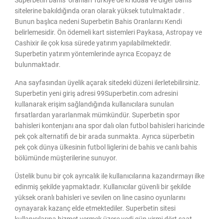
Superbetin bahis oranları Türkiye de ki iddaa ve diğer bahis
sitelerine bakıldığında oran olarak yüksek tutulmaktadır .
Bunun başlıca nedeni Superbetin Bahis Oranlarını Kendi
belirlemesidir. Ön ödemeli kart sistemleri Paykasa, Astropay ve
Cashixir ile çok kısa sürede yatırım yapılabilmektedir.
Superbetin yatırım yöntemlerinde ayrıca Ecopayz de
bulunmaktadır.
Ana sayfasından üyelik açarak sitedeki düzeni ilerletebilirsiniz.
Superbetin yeni giriş adresi 99Superbetin.com adresini
kullanarak erişim sağlandığında kullanıcılara sunulan
fırsatlardan yararlanmak mümkündür. Superbetin spor
bahisleri kontenjanı ana spor dalı olan futbol bahisleri haricinde
pek çok alternatifi de bir arada sunmakta. Ayrıca süperbetin
pek çok dünya ülkesinin futbol liglerini de bahis ve canlı bahis
bölümünde müşterilerine sunuyor.
Üstelik bunu bir çok ayrıcalık ile kullanıcılarına kazandırmayı ilke
edinmiş şekilde yapmaktadır. Kullanıcılar güvenli bir şekilde
yüksek oranlı bahisleri ve sevilen on line casino oyunlarını
oynayarak kazanç elde etmektediler. Superbetin sitesi