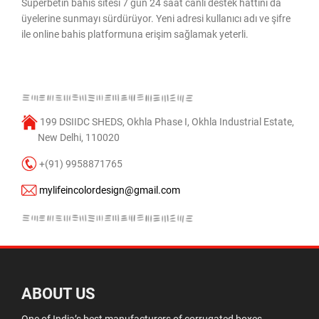
Superbetin bahis sitesi 7 gün 24 saat canlı destek hattını da
üyelerine sunmayı sürdürüyor. Yeni adresi kullanıcı adı ve şifre
ile online bahis platformuna erişim sağlamak yeterli.
199 DSIIDC SHEDS, Okhla Phase I, Okhla Industrial Estate,
New Delhi, 110020
+(91) 9958871765
mylifeincolordesign@gmail.com
ABOUT US