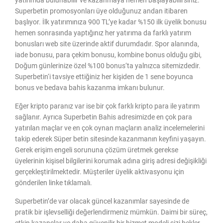
Superbetin promosyonları üye olduğunuz andan itibaren
başlıyor. İlk yatırımınıza 900 TL’ye kadar %150 ilk üyelik bonusu
hemen sonrasında yaptığınız her yatırıma da farklı yatırım
bonusları web site üzerinde aktif durumdadır. Spor alanında,
iade bonusu, para çekim bonusu, kombine bonus olduğu gibi,
Doğum günlerinize özel %100 bonus‘ta yalnızca sitemizdedir.
Superbetin‘i tavsiye ettiğiniz her kişiden de 1 sene boyunca
bonus ve bedava bahis kazanma imkanı bulunur.
Eğer kripto paranız var ise bir çok farklı kripto para ile yatırım
sağlanır. Ayrıca Superbetin Bahis adresimizde en çok para
yatırılan maçlar ve en çok oynan maçların analiz incelemelerini
takip ederek Süper betin sitesinde kazanmanın keyfini yaşayın.
Gerek erişim engeli sorununa çözüm üretmek gerekse
üyelerinin kişisel bilgilerini korumak adına giriş adresi değişikliği
gerçekleştirilmektedir. Müşteriler üyelik aktivasyonu için
gönderilen linke tıklamalı.
Superbetin’de var olacak güncel kazanımlar sayesinde de
pratik bir işlevselliği değerlendirmeniz mümkün. Daimi bir süreç,
etkin kazançlar ve daha güvenilir bir hizmet modeli sizi bekler.