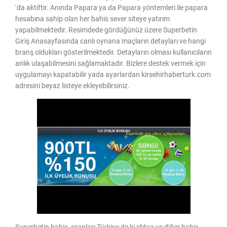
‘da aktiftir. Anında Papara ya da Papara yöntemleri ile papara
hesabına sahip olan her bahis sever siteye yatırım
yapabilmektedir. Resimdede gördüğünüz üzere Superbetin
Giriş Anasayfasında canlı oynana maçların detayları ve hangi
branş oldukları gösterilmektedir. Detayların olması kullanıcıların
anlık ulaşabilmesini sağlamaktadır. Bizlere destek vermek için
uygulamayı kapatabilir yada ayarlardan kirsehirhaberturk.com
adresini beyaz listeye ekleyebilirsiniz.