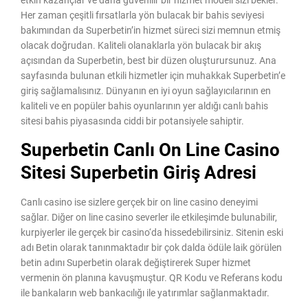
Her zaman çeşitli fırsatlarla yön bulacak bir bahis seviyesi
bakımından da Superbetin’in hizmet süreci sizi memnun etmiş
olacak doğrudan. Kaliteli olanaklarla yön bulacak bir akış
açısından da Superbetin, best bir düzen oluşturursunuz. Ana
sayfasında bulunan etkili hizmetler için muhakkak Superbetin’e
giriş sağlamalısınız. Dünyanın en iyi oyun sağlayıcılarının en
kaliteli ve en popüler bahis oyunlarının yer aldığı canlı bahis
sitesi bahis piyasasında ciddi bir potansiyele sahiptir.
Superbetin Canlı On Line Casino
Sitesi Superbetin Giriş Adresi
Canlı casino ise sizlere gerçek bir on line casino deneyimi
sağlar. Diğer on line casino severler ile etkileşimde bulunabilir,
kurpiyerler ile gerçek bir casino‘da hissedebilirsiniz. Sitenin eski
adı Betin olarak tanınmaktadır bir çok dalda ödüle laik görülen
betin adını Superbetin olarak değiştirerek Super hizmet
vermenin ön planına kavuşmuştur. QR Kodu ve Referans kodu
ile bankaların web bankacılığı ile yatırımlar sağlanmaktadır.