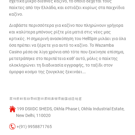
σχετικά μικρό διεθνές καζίνο, το οποίο δέχεται τους
παίκτες από την Ελλάδα, και εστιάζει κυρίως στα παιχνίδια
καζίνο.
Διαβάστε περισσότερα για καζίνο που πληρώνουν γρήγορα
και καλύτερα μπόνους ρίξτε μία ματιά στις νέες μας
κρτικές. Η σημερινή ανασκόπηση του HellSpin μιλάει για όλα
όσα πρέπει να ξέρετε για αυτό το καζίνο. Το Wazamba
Casino μέσα σε λίγα χρόνια από τότε που ξεκίνησε επίσημα,
μετατράπηκε στο περιπέτεια καθ’ αυτό, μόλις ο παίκτης
ολοκληρώνει τη διαδικασία εγγραφής, το ταξίδι στον
όμορφο κοσμο της ζουγκλας ξεκινάει….
199 DSIIDC SHEDS, Okhla Phase I, Okhla Industrial Estate,
New Delhi, 110020
+(91) 9958871765