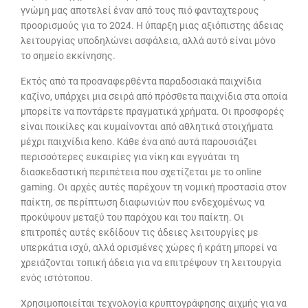
γνώμη μας αποτελεί έναν από τους πιό φανταχτερους
προορισμούς για το 2024. Η ύπαρξη μιας αξιόπιστης άδειας
λειτουργίας υποδηλώνει ασφάλεια, αλλά αυτό είναι μόνο
το σημείο εκκίνησης.
Εκτός από τα προαναφερθέντα παραδοσιακά παιχνίδια
καζίνο, υπάρχει μια σειρά από πρόσθετα παιχνίδια στα οποία
μπορείτε να ποντάρετε πραγματικά χρήματα. Οι προσφορές
είναι ποικίλες και κυμαίνονται από αθλητικά στοιχήματα
μέχρι παιχνίδια keno. Κάθε ένα από αυτά παρουσιάζει
περισσότερες ευκαιρίες για νίκη και εγγυάται τη
διασκεδαστική περιπέτεια που σχετίζεται με το online
gaming. Οι αρχές αυτές παρέχουν τη νομική προστασία στον
παίκτη, σε περίπτωση διαφωνιών που ενδεχομένως να
προκύψουν μεταξύ του παρόχου και του παίκτη. Οι
επιτροπές αυτές εκδίδουν τις άδειες λειτουργίες με
υπερκάτια ισχύ, αλλά ορισμένες χώρες ή κράτη μπορεί να
χρειάζονται τοπική άδεια για να επιτρέψουν τη λειτουργία
ενός ιστότοπου.
Χρησιμοποιείται τεχνολογία κρυπτογράφησης αιχμής για να