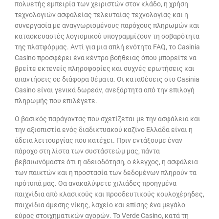
πολυετής εμπειρία των χειριστών στον κλάδο, η χρήση
τεχνολογιών ασφαλείας τελευταίας τεχνολογίας και η
συνεργασία με αναγνωρισμένους παρόχους πληρωμών και
κατασκευαστές λογισμικού υπογραμμίζουν τη σοβαρότητα
της πλατφόρμας. Αντί για μια απλή ενότητα FAQ, το Casinia
Casino προσφέρει ένα κέντρο βοήθειας όπου μπορείτε να
βρείτε εκτενείς πληροφορίες και συχνές ερωτήσεις και
απαντήσεις σε διάφορα θέματα. Οι καταθέσεις στο Casinia
Casino είναι γενικά δωρεάν, ανεξάρτητα από την επιλογή
πληρωμής που επιλέγετε.
Ο βασικός παράγοντας που σχετίζεται με την ασφάλεια και
την αξιοπιστία ενός διαδικτυακού καζίνο Ελλάδα είναι η
άδεια λειτουργίας που κατέχει. Πριν εντάξουμε έναν
πάροχο στη λίστα των συστάστεώμ μας, πάντα
βεβαιωνόμαστε ότι η αδειοδότηση, ο έλεγχος, η ασφάλεια
των παικτών και η προστασία των δεδομένων πληρούν τα
πρότυπά μας. Θα ανακαλύψετε χιλιάδες προηγμένα
παιχνίδια από κλασικούς και προοδευτικούς κουλοχέρηδες,
παιχνίδια άμεσης νίκης, λαχείο και επίσης ένα μεγάλο
εύρος στοιχηματικών αγορών. Το Verde Casino, κατά τη