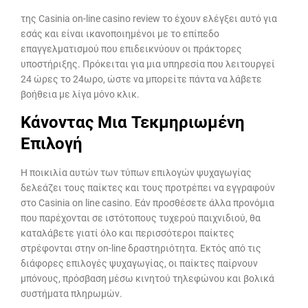
της Casinia on-line casino review το έχουν ελέγξει αυτό για
εσάς και είναι ικανοποιημένοι με το επίπεδο
επαγγελματισμού που επιδεικνύουν οι πράκτορες
υποστήριξης. Πρόκειται για μια υπηρεσία που λειτουργεί
24 ώρες το 24ωρο, ώστε να μπορείτε πάντα να λάβετε
βοήθεια με λίγα μόνο κλικ.
Κάνοντας Μια Τεκμηριωμένη
Επιλογή
Η ποικιλία αυτών των τύπων επιλογών ψυχαγωγίας
δελεάζει τους παίκτες και τους προτρέπει να εγγραφούν
στο Casinia on line casino. Εάν προσθέσετε άλλα προνόμια
που παρέχονται σε ιστότοπους τυχερού παιχνιδιού, θα
καταλάβετε γιατί όλο και περισσότεροι παίκτες
στρέφονται στην on-line δραστηριότητα. Εκτός από τις
διάφορες επιλογές ψυχαγωγίας, οι παίκτες παίρνουν
μπόνους, πρόσβαση μέσω κινητού τηλεφώνου και βολικά
συστήματα πληρωμών.