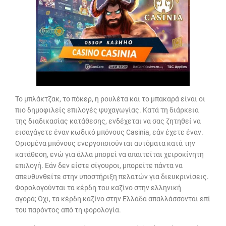
Το μπλάκτζακ, το πόκερ, η ρουλέτα και το μπακαρά είναι οι
πιο δημοφιλείς επιλογές ψυχαγωγίας. Κατά τη διάρκεια
της διαδικασίας κατάθεσης, ενδέχεται να σας ζητηθεί να
εισαγάγετε έναν κωδικό μπόνους Casinia, εάν έχετε έναν.
Ορισμένα μπόνους ενεργοποιούνται αυτόματα κατά την
κατάθεση, ενώ για άλλα μπορεί να απαιτείται χειροκίνητη
επιλογή. Εάν δεν είστε σίγουροι, μπορείτε πάντα να
απευθυνθείτε στην υποστήριξη πελατών για διευκρινίσεις.
Φορολογούνται τα κέρδη του καζίνο στην ελληνική
αγορά; Όχι, τα κέρδη καζίνο στην Ελλάδα απαλλάσσονται επί
του παρόντος από τη φορολογία.