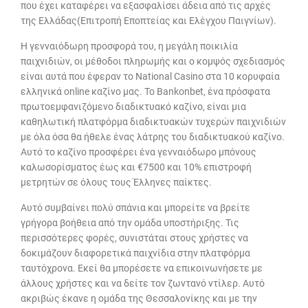
που έχει καταφέρει να εξασφαλίσει άδεια από τις αρχές
της Ελλάδας(Επιτροπή Εποπτείας και Ελέγχου Παιγνίων).
Η γενναιόδωρη προσφορά του, η μεγάλη ποικιλία
παιχνιδιών, οι μέθοδοι πληρωμής και ο κομψός σχεδιασμός
είναι αυτά που έφεραν το National Casino στα 10 κορυφαία
ελληνικά online καζίνο μας. Το Bankonbet, ένα πρόσφατα
πρωτοεμφανιζόμενο διαδικτυακό καζίνο, είναι μια
καθηλωτική πλατφόρμα διαδικτυακών τυχερών παιχνιδιών
με όλα όσα θα ήθελε ένας λάτρης του διαδικτυακού καζίνο.
Αυτό το καζίνο προσφέρει ένα γενναιόδωρο μπόνους
καλωσορίσματος έως και €7500 και 10% επιστροφή
μετρητών σε όλους τους Έλληνες παίκτες.
Αυτό συμβαίνει πολύ σπάνια και μπορείτε να βρείτε
γρήγορα βοήθεια από την ομάδα υποστήριξης. Τις
περισσότερες φορές, συνιστάται στους χρήστες να
δοκιμάζουν διαφορετικά παιχνίδια στην πλατφόρμα
ταυτόχρονα. Εκεί θα μπορέσετε να επικοινωνήσετε με
άλλους χρήστες και να δείτε τον ζωντανό ντίλερ. Αυτό
ακριβώς έκανε η ομάδα της Θεσσαλονίκης και με την