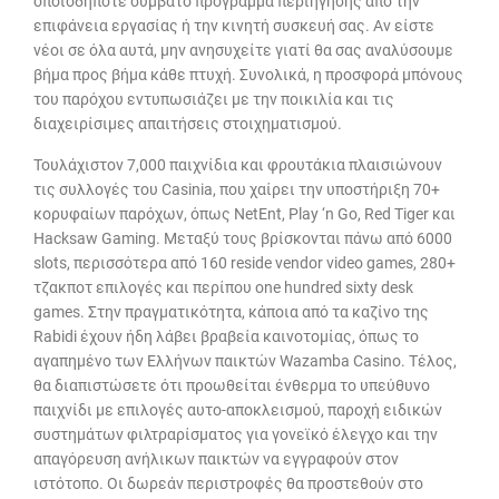
οποιοδήποτε συμβατό πρόγραμμα περιήγησης από την
επιφάνεια εργασίας ή την κινητή συσκευή σας. Αν είστε
νέοι σε όλα αυτά, μην ανησυχείτε γιατί θα σας αναλύσουμε
βήμα προς βήμα κάθε πτυχή. Συνολικά, η προσφορά μπόνους
του παρόχου εντυπωσιάζει με την ποικιλία και τις
διαχειρίσιμες απαιτήσεις στοιχηματισμού.
Τουλάχιστον 7,000 παιχνίδια και φρουτάκια πλαισιώνουν
τις συλλογές του Casinia, που χαίρει την υποστήριξη 70+
κορυφαίων παρόχων, όπως NetEnt, Play ‘n Go, Red Tiger και
Hacksaw Gaming. Μεταξύ τους βρίσκονται πάνω από 6000
slots, περισσότερα από 160 reside vendor video games, 280+
τζακποτ επιλογές και περίπου one hundred sixty desk
games. Στην πραγματικότητα, κάποια από τα καζίνο της
Rabidi έχουν ήδη λάβει βραβεία καινοτομίας, όπως το
αγαπημένο των Ελλήνων παικτών Wazamba Casino. Τέλος,
θα διαπιστώσετε ότι προωθείται ένθερμα το υπεύθυνο
παιχνίδι με επιλογές αυτο-αποκλεισμού, παροχή ειδικών
συστημάτων φιλτραρίσματος για γονεϊκό έλεγχο και την
απαγόρευση ανήλικων παικτών να εγγραφούν στον
ιστότοπο. Οι δωρεάν περιστροφές θα προστεθούν στο