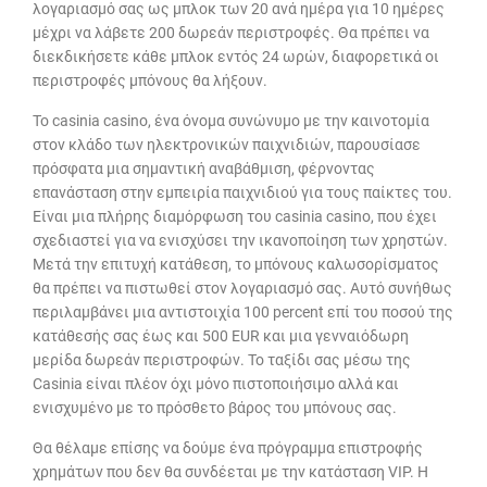
λογαριασμό σας ως μπλοκ των 20 ανά ημέρα για 10 ημέρες
μέχρι να λάβετε 200 δωρεάν περιστροφές. Θα πρέπει να
διεκδικήσετε κάθε μπλοκ εντός 24 ωρών, διαφορετικά οι
περιστροφές μπόνους θα λήξουν.
Το casinia casino, ένα όνομα συνώνυμο με την καινοτομία
στον κλάδο των ηλεκτρονικών παιχνιδιών, παρουσίασε
πρόσφατα μια σημαντική αναβάθμιση, φέρνοντας
επανάσταση στην εμπειρία παιχνιδιού για τους παίκτες του.
Είναι μια πλήρης διαμόρφωση του casinia casino, που έχει
σχεδιαστεί για να ενισχύσει την ικανοποίηση των χρηστών.
Μετά την επιτυχή κατάθεση, το μπόνους καλωσορίσματος
θα πρέπει να πιστωθεί στον λογαριασμό σας. Αυτό συνήθως
περιλαμβάνει μια αντιστοιχία 100 percent επί του ποσού της
κατάθεσής σας έως και 500 EUR και μια γενναιόδωρη
μερίδα δωρεάν περιστροφών. Το ταξίδι σας μέσω της
Casinia είναι πλέον όχι μόνο πιστοποιήσιμο αλλά και
ενισχυμένο με το πρόσθετο βάρος του μπόνους σας.
Θα θέλαμε επίσης να δούμε ένα πρόγραμμα επιστροφής
χρημάτων που δεν θα συνδέεται με την κατάσταση VIP. Η