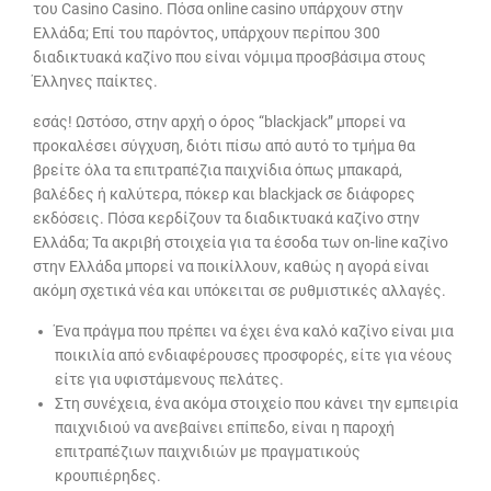
του Casino Casino. Πόσα online casino υπάρχουν στην
Ελλάδα; Επί του παρόντος, υπάρχουν περίπου 300
διαδικτυακά καζίνο που είναι νόμιμα προσβάσιμα στους
Έλληνες παίκτες.
εσάς! Ωστόσο, στην αρχή ο όρος “blackjack” μπορεί να
προκαλέσει σύγχυση, διότι πίσω από αυτό το τμήμα θα
βρείτε όλα τα επιτραπέζια παιχνίδια όπως μπακαρά,
βαλέδες ή καλύτερα, πόκερ και blackjack σε διάφορες
εκδόσεις. Πόσα κερδίζουν τα διαδικτυακά καζίνο στην
Ελλάδα; Τα ακριβή στοιχεία για τα έσοδα των on-line καζίνο
στην Ελλάδα μπορεί να ποικίλλουν, καθώς η αγορά είναι
ακόμη σχετικά νέα και υπόκειται σε ρυθμιστικές αλλαγές.
Ένα πράγμα που πρέπει να έχει ένα καλό καζίνο είναι μια
ποικιλία από ενδιαφέρουσες προσφορές, είτε για νέους
είτε για υφιστάμενους πελάτες.
Στη συνέχεια, ένα ακόμα στοιχείο που κάνει την εμπειρία
παιχνιδιού να ανεβαίνει επίπεδο, είναι η παροχή
επιτραπέζιων παιχνιδιών με πραγματικούς
κρουπιέρηδες.